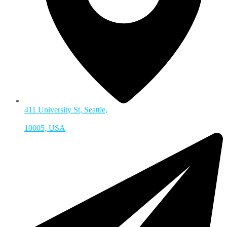
411 University St, Seattle,
10005, USA