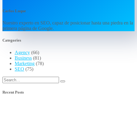
Carlos Luque
Nuestro experto en SEO, capaz de posicionar hasta una piedra en la
primera página de Google.
Categories
Agency
(66)
Business
(81)
Marketing
(78)
SEO
(75)
Recent Posts