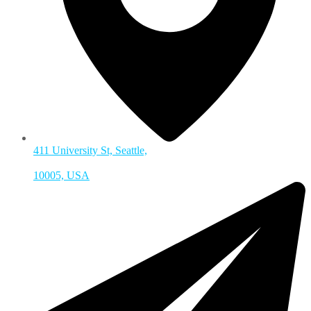
411 University St, Seattle,
10005, USA