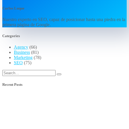
Carlos Luque
Nuestro experto en SEO, capaz de posicionar hasta una piedra en la
primera página de Google.
Categories
Agency
(66)
Business
(81)
Marketing
(78)
SEO
(75)
Recent Posts