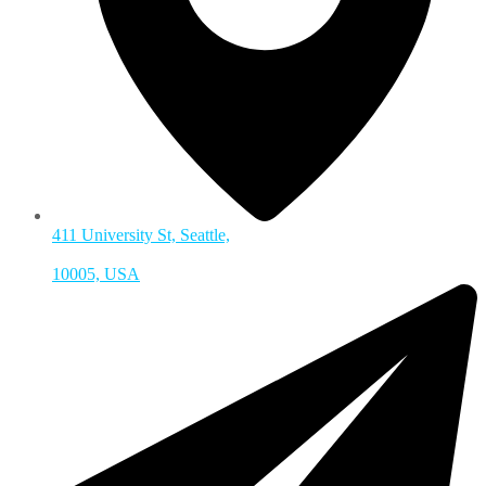
411 University St, Seattle,
10005, USA